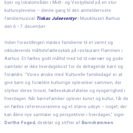
byer og lokalområder i Midt- og Vestjylland på en stor
kulturoplevelse – denne gang til den anmelderroste
familiemusical
Tinkas Juleeventyr
i Musikhuset Aarhus
den 6.–7. december.
Inden forestillingen mødes familierne til et varmt og
inkluderende måltidsfællesskab på restaurant Flammen i
Aarhus. Et fælles godt måltid med tid til nærvær og gode
samtaler er ikke hverdagskost for de deltagende børn og
forældre. “Vores ønske med ’Kulturelle familiedage’ er at
give børn og forældre kulturrige oplevelser sammen, der
styrker deres trivsel, fællesskabsfølelse og nysgerrighed i
hverdagen. Når børnefamilier oplever kunst og kultur, får de
en fælles referenceramme og et større udsyn – noget, der
kan åbne nye samtaler og perspektiver i hverdagen,” siger
Dorthe Foged
, direktør og stifter af
Barndrømmen
.