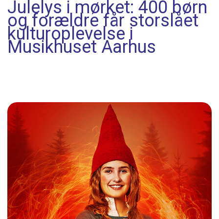
Julelys i mørket: 400 børn
og forældre får storslået
kulturoplevelse i
Musikhuset Aarhus