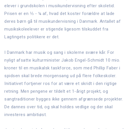
elever i grundskolen i musikundervisning efter skoletid.
Prisen er en ⅓ - ¼ af, hvad det koster forældre at lade
deres børn gå til musikundervisning i Danmark. Antallet af
musikskoleelever er stigende ligesom tilskuddet fra
Lagtingets politikere er det.
I Danmark har musik og sang i skolerne svære kår. For
nyligt afsatte kulturminister Jakob Engel-Schmidt 10 mio.
kroner til en musikalsk taskforce, som med Phillip Faber i
spidsen skal brede morgensang ud på flere folkeskoler.
Initiativet fortjener ros for at være et skridt i den rigtige
retning. Men pengene er tildelt et 1-årigt projekt, og
sangtraditioner bygges ikke gennem afgrænsede projekter.
De dannes over tid, og skal holdes vedlige og der skal
investeres ambitiøst.